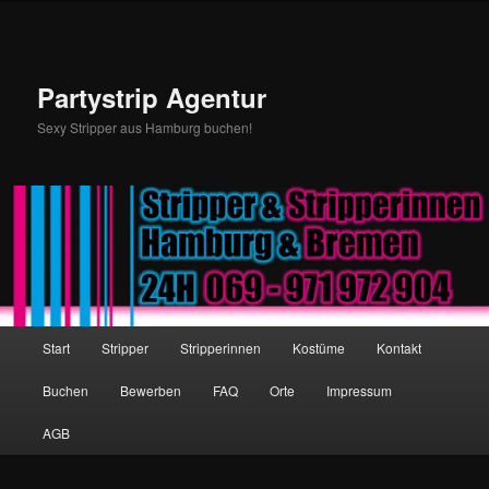
Partystrip Agentur
Sexy Stripper aus Hamburg buchen!
Hauptmenü
Start
Stripper
Stripperinnen
Kostüme
Kontakt
Zum Inhalt wechseln
Zum sekundären Inhalt wechseln
Buchen
Bewerben
FAQ
Orte
Impressum
AGB