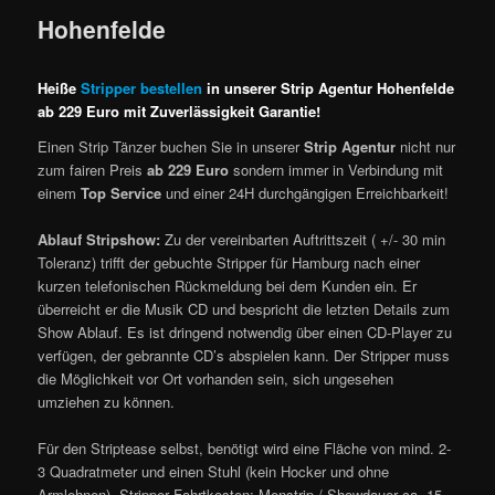
Hohenfelde
Heiße
Stripper bestellen
in unserer Strip Agentur Hohenfelde
ab 229 Euro mit Zuverlässigkeit Garantie!
Einen Strip Tänzer buchen Sie in unserer
Strip Agentur
nicht nur
zum fairen Preis
ab 229 Euro
sondern immer in Verbindung mit
einem
Top Service
und einer 24H durchgängigen Erreichbarkeit!
Ablauf Stripshow:
Zu der vereinbarten Auftrittszeit ( +/- 30 min
Toleranz) trifft der gebuchte Stripper für Hamburg nach einer
kurzen telefonischen Rückmeldung bei dem Kunden ein. Er
überreicht er die Musik CD und bespricht die letzten Details zum
Show Ablauf. Es ist dringend notwendig über einen CD-Player zu
verfügen, der gebrannte CD’s abspielen kann. Der Stripper muss
die Möglichkeit vor Ort vorhanden sein, sich ungesehen
umziehen zu können.
Für den Striptease selbst, benötigt wird eine Fläche von mind. 2-
3 Quadratmeter und einen Stuhl (kein Hocker und ohne
Armlehnen). Stripper Fahrtkosten: Menstrip / Showdauer ca. 15