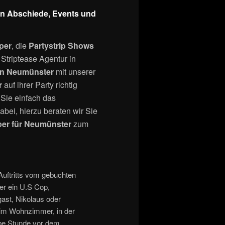
en Abschiede, Events und
pper
, die
Partystrip Shows
triptease Agentur in
in Neumünster
mit unserer
r
auf ihrer Party richtig
 Sie einfach das
bei, hierzu beraten wir Sie
per für Neumünster
zum
Auftritts vom gebuchten
er ein U.S Cop,
st, Nikolaus oder
 im Wohnzimmer, in der
albe Stunde vor dem