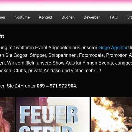
nen
Kostüme
Kontakt
Buchen
Bewerben
FAQ
Or
hseln
ht
llung mit weiteren Event Angeboten aus unserer
Gogo Agentur
! 
Sie Gogos, Stripper, Stripperinnen, Fotomodels, Promotion Ac
. Wir vermitteln unsere Show Acts für Firmen Events, Jungge
heken, Clubs, private Anlässe und vieles mehr…!
hen Sie 24H unter
069 – 971 972 904
.