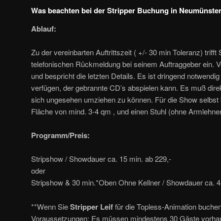
Was beachten bei der Stripper Buchung in Neumünst
Ablauf:
Zu der vereinbarten Auftrittszeit ( +/- 30 min Toleranz) trifft
telefonischen Rückmeldung bei seinem Auftraggeber ein. Vo
und bespricht die letzten Details. Es ist dringend notwendi
verfügen, der gebrannte CD’s abspielen kann. Es muß direkt
sich ungesehen umziehen zu können. Für die Show selbst be
Fläche von mind. 3-4 qm , und einen Stuhl (ohne Armlehnen
Programm/Preis:
Stripshow / Showdauer ca. 15 min. ab 229,-
oder
Stripshow & 30 min.*Oben Ohne Kellner / Showdauer ca. 45
**Wenn Sie
Stripper Leif
für die Topless-Animation buchen 
Voraussetzungen: Es müssen mindestens 30 Gäste vorhand