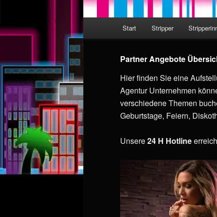
Hauptmenü
Start
Stripper
Stripperin
Zum Inhalt wechseln
Zum sekundären Inhalt wec
Partner Angebote Übersic
Hier finden Sie eine Aufste
Agentur Unternehmen können 
verschiedene Themen buchen
Geburtstage, Feiern, Diskot
Unsere
24 H Hotline
erreic