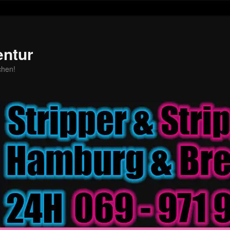
entur
chen!