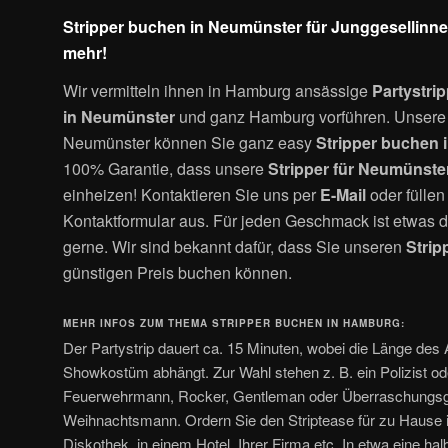
Stripper buchen in Neumünster für Junggesellinn
mehr!
Wir vermitteln ihnen in Hamburg ansässige
Partystri
in Neumünster
und ganz Hamburg vorführen. Unsere S
Neumünster können Sie ganz easy
Stripper buchen 
100% Garantie, dass unsere
Stripper für Neumünste
einheizen! Kontaktieren Sie uns per
E-Mail
oder füllen
Kontaktformular aus. Für jeden Geschmack ist etwas da
gerne. Wir sind bekannt dafür, dass Sie unseren
Strip
günstigen Preis buchen können.
MEHR INFOS ZUM THEMA STRIPPER BUCHEN IN HAMBURG:
Der Partystrip dauert ca. 15 Minuten, wobei die Länge des 
Showkostüm abhängt. Zur Wahl stehen z. B. ein Polizist od
Feuerwehrmann, Rocker, Gentleman oder Überraschungsga
Weihnachtsmann. Ordern Sie den Striptease für zu Hause
Diskothek, in einem Hotel, Ihrer Firma etc. In etwa eine h