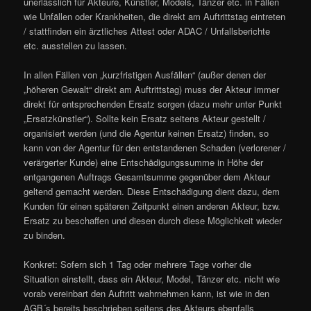
unerlässlich für Akteure, Künstler, Models, Tänzer etc. in Fällen
wie Unfällen oder Krankheiten, die direkt am Auftrittstag eintreten
/ stattfinden ein ärztliches Attest oder ADAC / Unfallsberichte
etc. ausstellen zu lassen.
In allen Fällen von „kurzfristigen Ausfällen“ (außer denen der
„höheren Gewalt“ direkt am Auftrittstag) muss der Akteur immer
direkt für entsprechenden Ersatz sorgen (dazu mehr unter Punkt
„Ersatzkünstler“). Sollte kein Ersatz seitens Akteur gestellt /
organisiert werden (und die Agentur keinen Ersatz) finden, so
kann von der Agentur für den entstandenen Schaden (verlorener /
verärgerter Kunde) eine Entschädigungssumme in Höhe der
entgangenen Auftrags Gesamtsumme gegenüber dem Akteur
geltend gemacht werden. Diese Entschädigung dient dazu, dem
Kunden für einen späteren Zeitpunkt einen anderen Akteur, bzw.
Ersatz zu beschaffen und diesen durch diese Möglichkeit wieder
zu binden.
Konkret: Sofern sich 1 Tag oder mehrere Tage vorher die
Situation einstellt, dass ein Akteur, Model, Tänzer etc. nicht wie
vorab vereinbart den Auftritt wahrnehmen kann, ist wie in den
AGB´s bereits beschrieben
seitens des Akteurs
ebenfalls