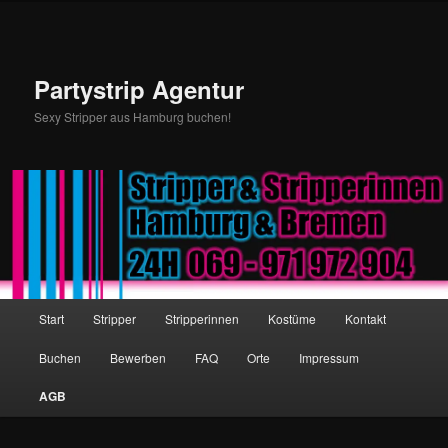
Partystrip Agentur
Sexy Stripper aus Hamburg buchen!
Hauptmenü
Start
Stripper
Stripperinnen
Kostüme
Kontakt
Zum Inhalt wechseln
Zum sekundären Inhalt wechseln
Buchen
Bewerben
FAQ
Orte
Impressum
AGB