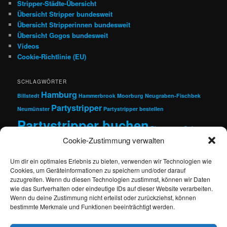
Stripper-Städte-Übersicht
Übersicht Stripper bundesweit
Übersicht Stripperinnen bundesweit
Übersicht Gogos bundesweit
Videos
Cookie-Richtlinie (EU)
SCHLAGWÖRTER
Hamburg
Billstedt
Hammerbrook
Moorburg
Neugraben-Fischbek
Partystripper
Neumünster
Partystripper bestellen
Partystripper buchen
Rissen
sexy Stripper
Cookie-Zustimmung verwalten
Strip Agentur
Stripper
Stripper bestellen
Stripper buchen
Um dir ein optimales Erlebnis zu bieten, verwenden wir Technologien wie
Cookies, um Geräteinformationen zu speichern und/oder darauf
zuzugreifen. Wenn du diesen Technologien zustimmst, können wir Daten
wie das Surfverhalten oder eindeutige IDs auf dieser Website verarbeiten.
Suchen
Wenn du deine Zustimmung nicht erteilst oder zurückziehst, können
bestimmte Merkmale und Funktionen beeinträchtigt werden.