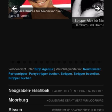
Stripper Alex für Niedersachsen,
Hamburg und Bremen
Stripper Nick für Hambur
Veröffentlicht unter
Strip Agentur
|
Verschlagwortet mit
Neumünster
,
Partystripper
,
Partystripper buchen
,
Stripper
,
Stripper bestellen
,
Stripper buchen
Neugraben-Fischbek
KOMMENTARE DEAKTIVIERT
FÜR NEUGRABEN-FISCHBEK
Moorburg
KOMMENTARE DEAKTIVIERT
FÜR MOORBURG
Rissen
KOMMENTARE DEAKTIVIERT
FÜR RISSEN