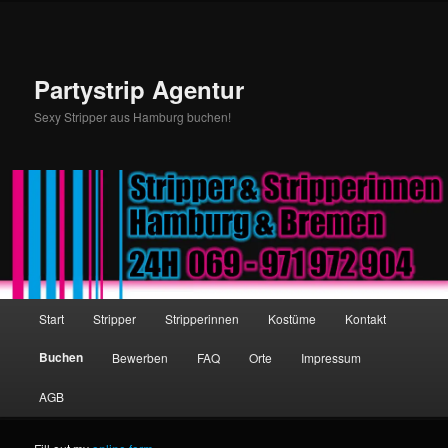
Partystrip Agentur
Sexy Stripper aus Hamburg buchen!
Hauptmenü
Start
Stripper
Stripperinnen
Kostüme
Kontakt
Zum Inhalt wechseln
Zum sekundären Inhalt wechseln
Buchen
Bewerben
FAQ
Orte
Impressum
AGB