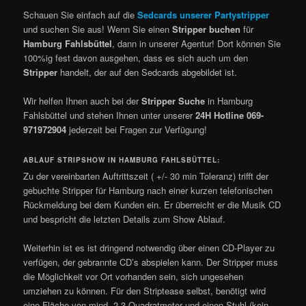
Schauen Sie einfach auf die
Sedcards unserer Partystripper
und suchen Sie aus! Wenn Sie einen
Stripper buchen
für
Hamburg Fahlsbüttel
, dann in unserer Agentur! Dort können Sie
100%ig fest davon ausgehen, dass es sich auch um den
Stripper
handelt, der auf den Sedcards abgebildet ist.
Wir helfen Ihnen auch bei der
Stripper Suche
in Hamburg
Fahlsbüttel und stehen Ihnen unter unserer
24H Hotline 069-
971972904
jederzeit bei Fragen zur Verfügung!
ABLAUF STRIPSHOW IN HAMBURG FAHLSBÜTTEL:
Zu der vereinbarten Auftrittszeit ( +/- 30 min Toleranz) trifft der
gebuchte Stripper für Hamburg nach einer kurzen telefonischen
Rückmeldung bei dem Kunden ein. Er überreicht er die Musik CD
und bespricht die letzten Details zum Show Ablauf.
Weiterhin ist es ist dringend notwendig über einen CD-Player zu
verfügen, der gebrannte CD’s abspielen kann. Der Stripper muss
die Möglichkeit vor Ort vorhanden sein, sich ungesehen
umziehen zu können. Für den Striptease selbst, benötigt wird
eine Fläche von mind. 2-3 Quadratmeter und einen Stuhl (kein