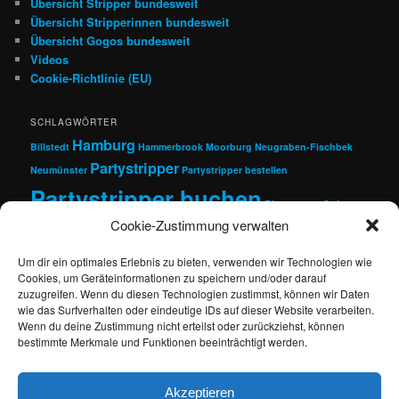
Übersicht Stripper bundesweit
Übersicht Stripperinnen bundesweit
Übersicht Gogos bundesweit
Videos
Cookie-Richtlinie (EU)
SCHLAGWÖRTER
Hamburg
Billstedt
Hammerbrook
Moorburg
Neugraben-Fischbek
Partystripper
Neumünster
Partystripper bestellen
Partystripper buchen
Rissen
sexy Stripper
Cookie-Zustimmung verwalten
Strip Agentur
Stripper
Stripper bestellen
Stripper buchen
Um dir ein optimales Erlebnis zu bieten, verwenden wir Technologien wie
Cookies, um Geräteinformationen zu speichern und/oder darauf
zuzugreifen. Wenn du diesen Technologien zustimmst, können wir Daten
wie das Surfverhalten oder eindeutige IDs auf dieser Website verarbeiten.
Suchen
Wenn du deine Zustimmung nicht erteilst oder zurückziehst, können
bestimmte Merkmale und Funktionen beeinträchtigt werden.
Akzeptieren