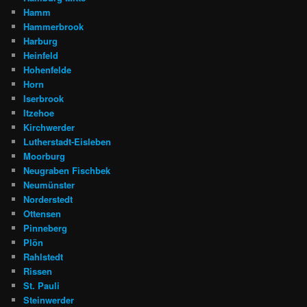
Hamm
Hammerbrook
Harburg
Heinfeld
Hohenfelde
Horn
Iserbrook
Itzehoe
Kirchwerder
Lutherstadt-Eisleben
Moorburg
Neugraben Fischbek
Neumünster
Norderstedt
Ottensen
Pinneberg
Plön
Rahlstedt
Rissen
St. Pauli
Steinwerder