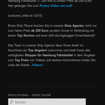
Hamburg Fahlsbüttel +/- 250 KM zu einem Preis ab 229 Euro!
Hier gelangen Sie zum
Promo Video von Leif
!
[carousel_slide id=’3273′]
Einen Strip Tänzer buchen Sie in unserer
Strip Agentur
nicht nur
zum fairen Preis
ab 229 Euro
sondern immer in Verbindung mit
einem
Top Service
und einer 24H durchgängigen Erreichbarkeit!
Das Team in unserer Strip Agentur lässt Ihnen direkt im
Anschluss ein
Top Angebot
zukommen und stellt Ihnen alle
verfügbaren
Stripper für Hamburg Fahlsbüttel
in dem Angebot
zum
Top Preis
vor! Videos und weitere Informationen finden Sie
unter der Rubrik
„Videos“
.
POSTLEITZAHL – STADT SUCHE
Suchen