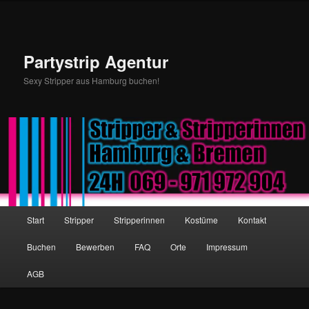
Partystrip Agentur
Sexy Stripper aus Hamburg buchen!
Hauptmenü
Start
Stripper
Stripperinnen
Kostüme
Kontakt
Zum Inhalt wechseln
Zum sekundären Inhalt wechseln
Buchen
Bewerben
FAQ
Orte
Impressum
AGB