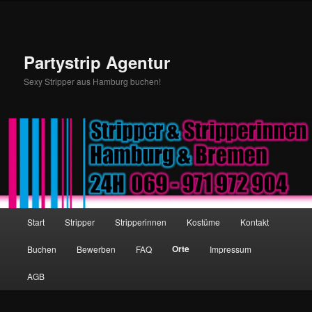
Partystrip Agentur
Sexy Stripper aus Hamburg buchen!
Hauptmenü
Start
Stripper
Stripperinnen
Kostüme
Kontakt
Zum Inhalt wechseln
Zum sekundären Inhalt wechseln
Orte
Buchen
Bewerben
FAQ
Impressum
AGB