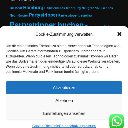
Hamburg
Billstedt
Hammerbrook
Moorburg
Neugraben-Fischbek
Partystripper
Neumünster
Partystripper bestellen
Partystripper buchen
Rissen
sexy Stripper
Strip Agentur
Cookie-Zustimmung verwalten
Stripper
Stripper bestellen
Stripper buchen
Um dir ein optimales Erlebnis zu bieten, verwenden wir Technologien wie
Cookies, um Geräteinformationen zu speichern und/oder darauf
zuzugreifen. Wenn du diesen Technologien zustimmst, können wir Daten
wie das Surfverhalten oder eindeutige IDs auf dieser Website verarbeiten.
Suchen
Wenn du deine Zustimmung nicht erteilst oder zurückziehst, können
bestimmte Merkmale und Funktionen beeinträchtigt werden.
Akzeptieren
Proudly powered by WordPress
Ablehnen
Einstellungen ansehen
Cookie-Richtlinie
Datenschutz
Impressum