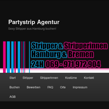
Partystrip Agentur
Sexy Stripper aus Hamburg buchen!
Hauptmenü
Start
Stripper
Stripperinnen
Kostüme
Kontakt
Zum Inhalt wechseln
Zum sekundären Inhalt wechseln
Buchen
Bewerben
FAQ
Orte
Impressum
AGB