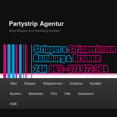
Partystrip Agentur
Sexy Stripper aus Hamburg buchen!
Hauptmenü
Start
Stripper
Stripperinnen
Kostüme
Kontakt
Zum Inhalt wechseln
Zum sekundären Inhalt wechseln
Buchen
Bewerben
FAQ
Orte
Impressum
AGB